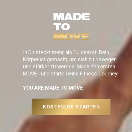
MADE
TO
MOVE
In Dir steckt mehr, als Du denkst. Dein
Körper ist gemacht, um sich zu bewegen
und stärker zu werden. Mach den ersten
MOVE - und starte Deine Fitness-Journey!
YOU ARE MADE TO MOVE
KOSTENLOS STARTEN