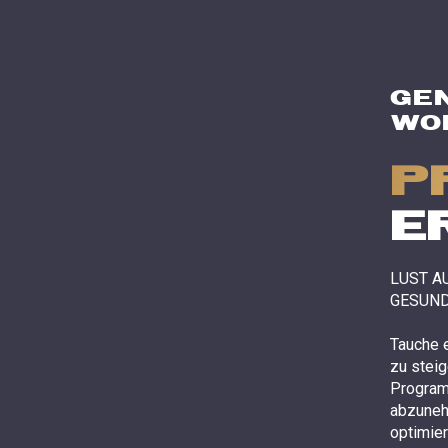
GEN
WO
P
E
LUST A
GESUND
Tauche e
zu steig
Program
abzuneh
optimier