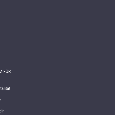
M FÜR
alität
e
dir