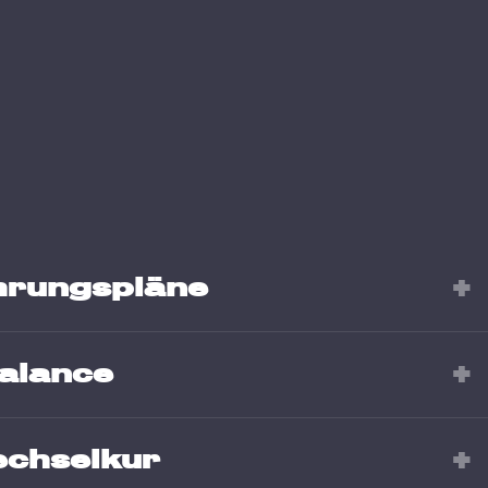
rungspläne
alance
echselkur